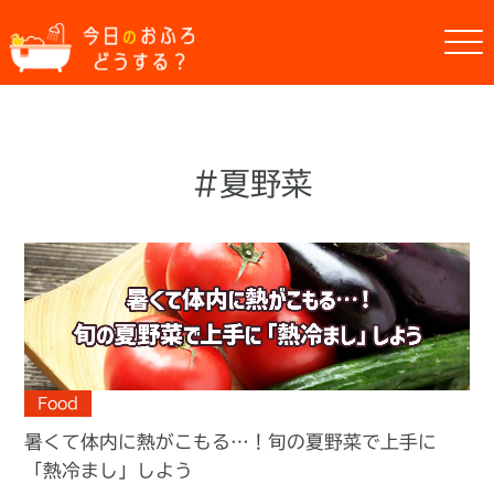
#夏野菜
Food
暑くて体内に熱がこもる…！旬の夏野菜で上手に
「熱冷まし」しよう