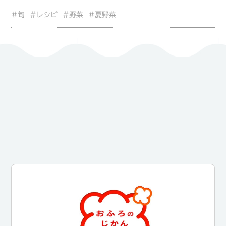
#旬
#レシピ
#野菜
#夏野菜