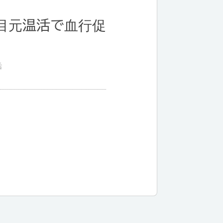
目元温活で血行促
活