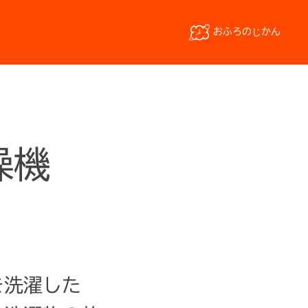
おふろのじかん
燥機
を洗濯した