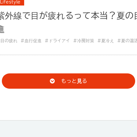
Lifestyle
紫外線で目が疲れるって本当？夏の
進
#目の疲れ
#血行促進
#ドライアイ
#冷房対策
#夏冷え
#夏の温
もっと見る